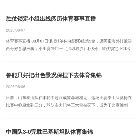
胜仗锁定小组出线阅历体育赛事直播
2026/08/07
体育赛事直播 08月07日讯 定约杯小组赛B组第3轮，迈阿密海外打败墨
西哥好意思洲狮，小组赛2胜1平（点球取胜）积8分，胜仗锁定小组出
线阅历。 这么一来，38岁的梅西随队晋级，持续了我方事业生计任何杯
赛小组赛均晋级的铁律。 梅西生计37次小组赛全晋级↓ 定约杯（迈阿密
海外）：2次小组晋级 欧冠（巴萨）：17次小组晋级 好意思洲杯（阿根
鲁能只好把出色景况保捏下去体育集锦
廷）：7次小组晋级 天下杯（阿根廷）：5次小组晋级 欧冠（巴黎）：2
次小组晋级 世俱杯（迈阿密海外）：1次小组晋级 南好意思U-20锦标赛
2026/08/06
（阿根廷U-20）：1次...
日前，山东泰山队在本轮中超跟成皆蓉城相见。这场比赛泰山队莫得在
比赛中称愿拿到三分，球队主力门将王大雷被罚下，成为了比赛编削
点。最终鲁能跟成皆蓉城过程90分钟激战，以1比2输给了敌手。赛后泰
山队球迷对俱乐部和场上弘扬基本舒坦，况兼但愿韩鹏能不息带下去。
因为韩鹏本赛季临危解任出任鲁能主教师后，如实给球队带来了一些变
中国队3-0完胜巴基斯坦队体育集锦
化。以鲁能与成皆蓉城的比赛就不错看出来，这场比赛球队被罚下一东